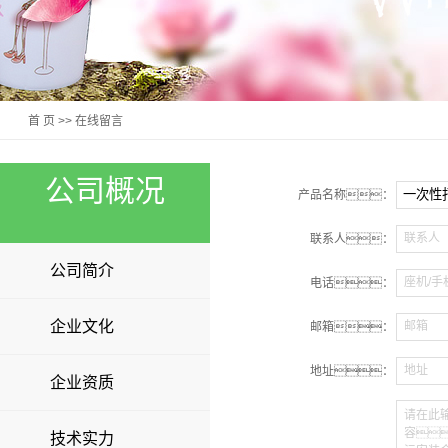
首 页
>> 在线留言
公司概况
产品名称：
联系人
联系人：
公司简介
座机/手
电话：
企业文化
邮箱
邮箱：
地址
地址：
企业资质
请在此
容
技术实力